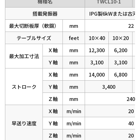
機種名
TWCL10-1
搭載発振器
IPG製6kWまたは古河
最大切断板厚（軟鋼）
mm
22
テーブルサイズ
feet
10×40
10×20
Ｘ軸
mm
12,300
6,200
1
最大加工寸法
Ｙ軸
mm
3,100
3,100
Ｘ軸
mm
14,000
6,800
1
ストローク
Ｙ軸
mm
3,400
Ｚ軸
mm
240
Ｘ軸
m/min
20
早送り速度
Ｙ軸
m/min
40
Ｚ軸
m/min
20