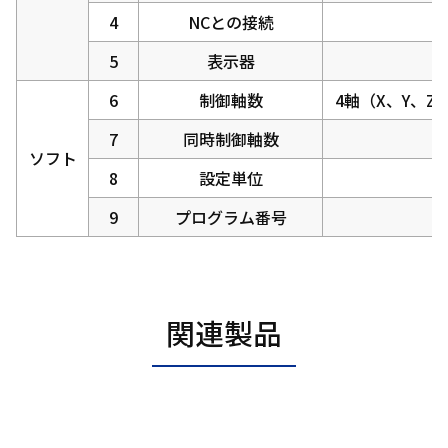
4
NCとの接続
5
表示器
6
制御軸数
4軸（X、Y、
7
同時制御軸数
ソフト
8
設定単位
9
プログラム番号
関連製品