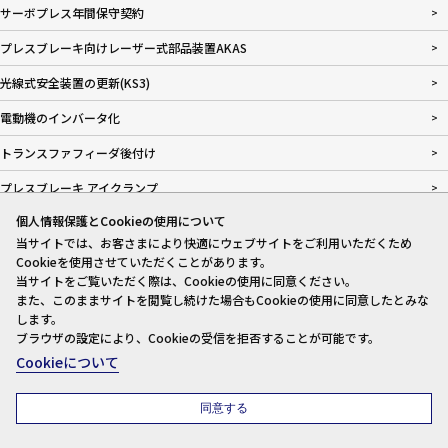
サーボプレス年間保守契約
プレスブレーキ向けレーザー式部品装置AKAS
光線式安全装置の更新(KS3)
電動機のインバータ化
トランスファフィーダ後付け
プレスブレーキ アイクランプ
個人情報保護とCookieの使用について
ベンディングサポート
当サイトでは、お客さまにより快適にウェブサイトをご利用いただくため
オーナコントローラＲＲ
Cookieを使用させていただくことがあります。
当サイトをご覧いただく際は、Cookieの使用に同意ください。
リンクコントローラＲ
また、このままサイトを閲覧し続けた場合もCookieの使用に同意したとみな
します。
シーケンサリプレース
ブラウザの設定により、Cookieの受信を拒否することが可能です。
Cookieについて
NC装置リプレース
プレスコントローラSIT-IVへリニューアル
移設