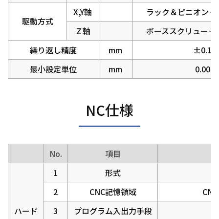
X,Y軸
ラック＆ピニオン＋
駆動方式
Ｚ軸
ボーススクリュー＋
繰り返し精度
mm
±0.10
最小設定単位
mm
0.001
NC仕様
No.
項目
1
形式
2
CNC記憶領域
CN
ハード
3
プログラム入出力手段