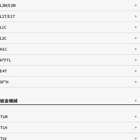
L2M/E2M
L2T/E2T
L1C
L2C
H1C
H*FTL
E4T
SF*H
板金機械
TLM
TLH
TLV