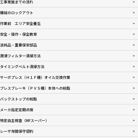
工事実施までの流れ
機械のロックアウト
作業前 エリア安全養生
安全・操作・保全教育
消耗品・重要保安部品
潤滑フィルター清掃方法
タイミングベルト清掃方法
サーボプレス（Ｈ１Ｆ機）オイル交換作業
プレスブレーキ（ＰＶＳ機）本体への給脂
バックストップの給脂
メーカ指定定期点検
特定自主検査（MFスーパー）
レーザ年間保守契約