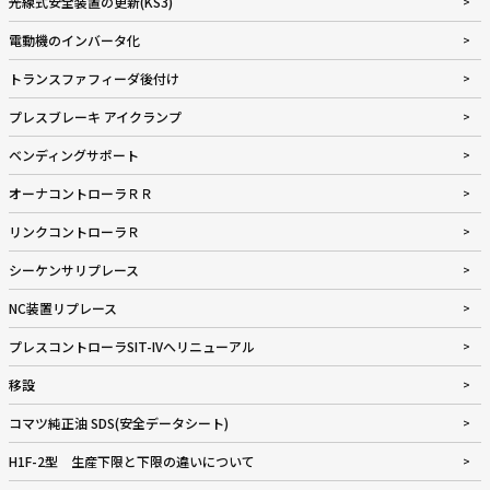
光線式安全装置の更新(KS3)
電動機のインバータ化
トランスファフィーダ後付け
プレスブレーキ アイクランプ
ベンディングサポート
オーナコントローラＲＲ
リンクコントローラＲ
シーケンサリプレース
NC装置リプレース
プレスコントローラSIT-IVへリニューアル
移設
コマツ純正油 SDS(安全データシート)
H1F-2型 生産下限と下限の違いについて