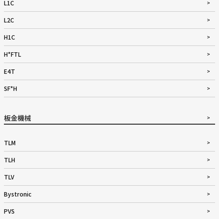
L1C
L2C
H1C
H*FTL
E4T
SF*H
板金機械
TLM
TLH
TLV
Bystronic
PVS