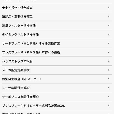
安全・操作・保全教育
消耗品・重要保安部品
潤滑フィルター清掃方法
タイミングベルト清掃方法
サーボプレス（Ｈ１Ｆ機）オイル交換作業
プレスブレーキ（ＰＶＳ機）本体への給脂
バックストップの給脂
メーカ指定定期点検
特定自主検査（MFスーパー）
レーザ年間保守契約
サーボプレス年間保守契約
プレスブレーキ向けレーザー式部品装置AKAS