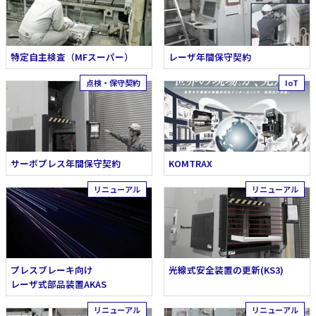
特定自主検査（MFスーパー）
レーザ年間保守契約
サーボプレス年間保守契約
KOMTRAX
プレスブレーキ向け
光線式安全装置の更新(KS3)
レーザ式部品装置AKAS