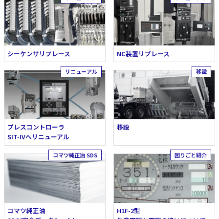
シーケンサリプレース
NC装置リプレース
プレスコントローラ
移設
SIT-IVへリニューアル
コマツ純正油
H1F-2型